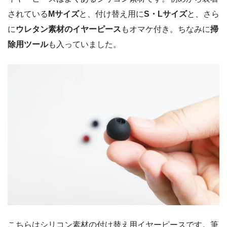
されている
Mサイズ
と、付け替え用に
S・Lサイズ
と、さら
に
ウレタン素材のイヤーピース
もオマケ付き。ちなみに
掃
除用ツール
も入っていました。
こちらはシリコン素材の付け替え用イヤーピースです。筆